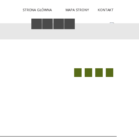
STRONA GŁÓWNA
MAPA STRONY
KONTAKT
Twoja przeglądarka nie obsługuje JavaScript