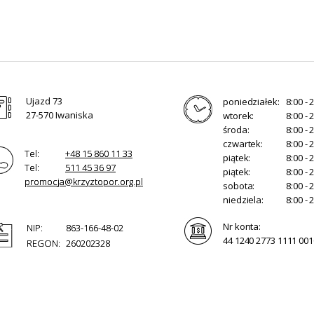
Ujazd 73
poniedziałek:
8:00 - 
27-570 Iwaniska
wtorek:
8:00 - 
środa:
8:00 - 
czwartek:
8:00 - 
Tel:
+48 15 860 11 33
piątek:
8:00 - 
Tel:
511 45 36 97
piątek:
8:00 - 
promocja@krzyztopor.org.pl
sobota:
8:00 - 
niedziela:
8:00 - 
Nr konta:
NIP:
863-166-48-02
44 1240 2773 1111 001
REGON:
260202328