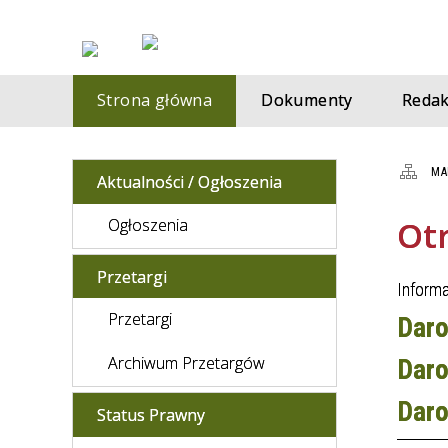
Strona główna
Dokumenty
Redak
MA
Aktualności / Ogłoszenia
Ot
Ogłoszenia
Przetargi
Inform
Przetargi
Daro
Archiwum Przetargów
Daro
Daro
Status Prawny