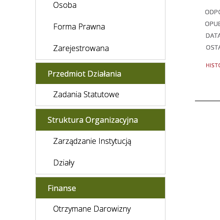
Osoba
ODPO
OPU
Forma Prawna
DAT
Zarejestrowana
OSTA
HIST
Przedmiot Działania
Zadania Statutowe
Struktura Organizacyjna
Zarządzanie Instytucją
Działy
Finanse
Otrzymane Darowizny